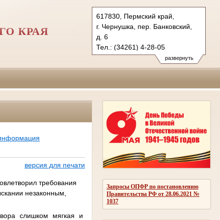
617830, Пермский край,
г. Чернушка, пер. Банковский,
ГО КРАЯ
д. 6
Тел.: (34261) 4-28-05
chernushinsky.perm@sudrf.ru
развернуть
 информация
версия для печати
довлетворил требования
Запросы ОПФР по постановлению
ыскании незаконным,
Правительства РФ от 28.06.2021 №
1037
овора слишком мягкая и