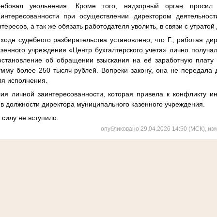
ребовал увольнения. Кроме того, надзорный орган просил
аинтересованности при осуществлении директором деятельност
нтересов, а так же обязать работодателя уволить, в связи с утратой
 ходе судебного разбирательства установлено, что Г., работая д
азенного учреждения «Центр бухгалтерского учета» лично получа
остановление об обращении взыскания на её заработную плату
умму более 250 тысяч рублей. Вопреки закону, она не передала 
ля исполнения.
ия личной заинтересованности, которая привела к конфликту и
в должности директора муниципального казенного учреждения.
 силу не вступило.
опубликовано 29.04.2026 14:50 (МСК), из