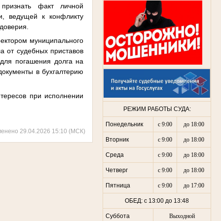
 признать факт личной
и, ведущей к конфликту
 доверия.
иректором муниципального
ла от судебных приставов
 для погашения долга на
документы в бухгалтерию
нтересов при исполнении
РЕЖИМ РАБОТЫ СУДА:
Понедельник
с 9:00
до 18:00
менено 29.04.2026 15:10 (МСК)
Вторник
с 9:00
до 18:00
Среда
с 9:00
до 18:00
Четверг
с 9:00
до 18:00
Пятница
с 9:00
до 17:00
ОБЕД: с 13:00 до 13:48
Суббота
Выходной