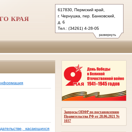
617830, Пермский край,
г. Чернушка, пер. Банковский,
ГО КРАЯ
д. 6
Тел.: (34261) 4-28-05
chernushinsky.perm@sudrf.ru
развернуть
 информация
Запросы ОПФР по постановлению
Правительства РФ от 28.06.2021 №
1037
дательстве, касающихся